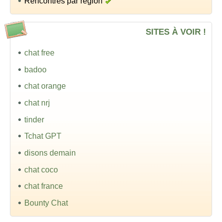
Rencontres par région
SITES À VOIR !
chat free
badoo
chat orange
chat nrj
tinder
Tchat GPT
disons demain
chat coco
chat france
Bounty Chat